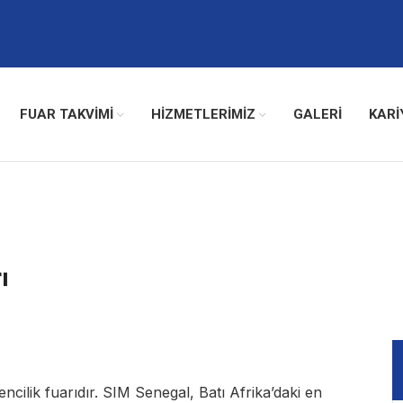
FUAR TAKVİMİ
HİZMETLERİMİZ
GALERI
KARI
ı
cilik fuarıdır. SIM Senegal, Batı Afrika’daki en