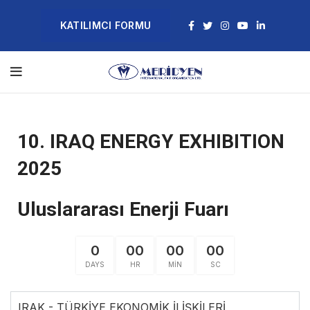
KATILIMCI FORMU
10. IRAQ ENERGY EXHIBITION
2025
Uluslararası Enerji Fuarı
0
00
00
00
DAYS
HR
MIN
SC
IRAK - TÜRKİYE EKONOMİK İLİŞKİLERİ