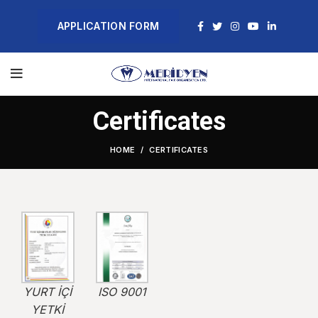
APPLICATION FORM
Certificates
HOME
CERTIFICATES
YURT İÇİ
ISO 9001
YETKİ