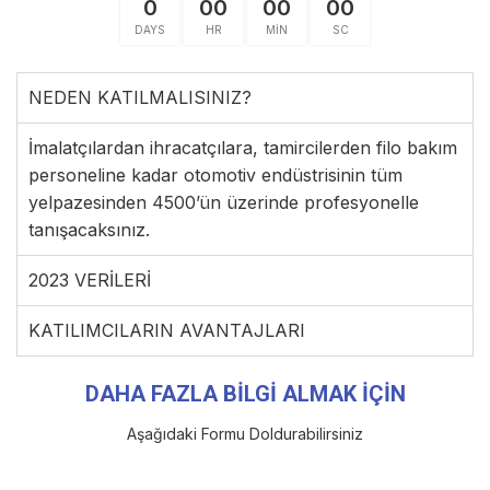
0
00
00
00
DAYS
HR
MIN
SC
NEDEN KATILMALISINIZ?
İmalatçılardan ihracatçılara, tamircilerden filo bakım
personeline kadar otomotiv endüstrisinin tüm
yelpazesinden 4500’ün üzerinde profesyonelle
tanışacaksınız.
2023 VERİLERİ
KATILIMCILARIN AVANTAJLARI
DAHA FAZLA BİLGİ ALMAK İÇİN
Aşağıdaki Formu Doldurabilirsiniz