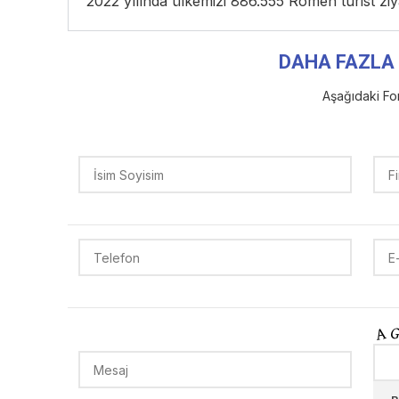
2022 yılında ülkemizi 886.555 Romen turist ziya
DAHA FAZLA 
Aşağıdaki For