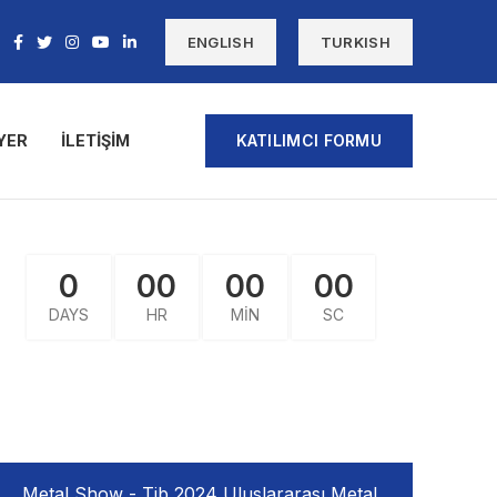
ENGLISH
TURKISH
YER
İLETIŞIM
KATILIMCI FORMU
0
00
00
00
DAYS
HR
MIN
SC
Metal Show - Tib 2024 Uluslararası Metal