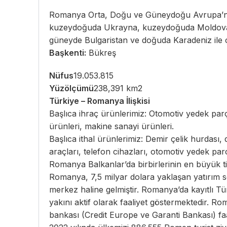
Romanya Orta, Doğu ve Güneydoğu Avrupa’nın 
kuzeydoğuda Ukrayna, kuzeydoğuda Moldova, 
güneyde Bulgaristan ve doğuda Karadeniz ile çe
Başkenti:
Bükreş
Nüfus
19.053.815
Yüzölçümü
238,391 km2
Türkiye – Romanya İlişkisi
Başlıca ihraç ürünlerimiz: Otomotiv yedek parçal
ürünleri, makine sanayi ürünleri.
Başlıca ithal ürünlerimiz: Demir çelik hurdası, 
araçları, telefon cihazları, otomotiv yedek pa
Romanya Balkanlar’da birbirlerinin en büyük tic
Romanya, 7,5 milyar dolara yaklaşan yatırım se
merkez haline gelmiştir. Romanya’da kayıtlı Tü
yakını aktif olarak faaliyet göstermektedir. R
bankası (Credit Europe ve Garanti Bankası) faa