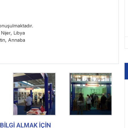
onuşulmaktadır.
Nijer, Libya
ntin, Annaba
BİLGİ ALMAK İÇİN