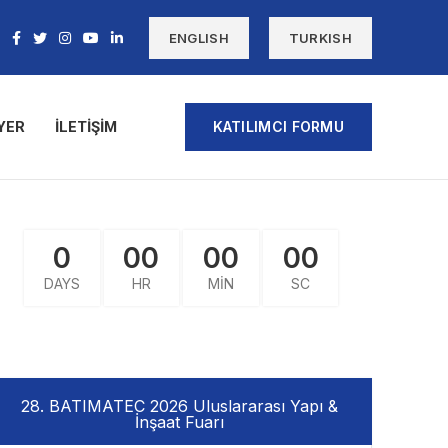
ENGLISH
TURKISH
YER
İLETIŞIM
KATILIMCI FORMU
0
00
00
00
DAYS
HR
MIN
SC
28. BATIMATEC 2026 Uluslararası Yapı &
İnşaat Fuarı