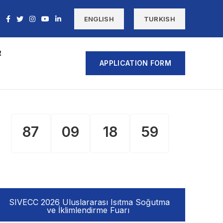
ENGLISH
TURKISH
R
APPLICATION FORM
87
09
18
59
DAYS
HR
MIN
SC
SIVECC 2026 Uluslararası Isıtma Soğutma
ve İklimlendirme Fuarı ​