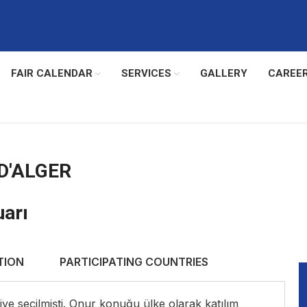
FAIR CALENDAR
SERVICES
GALLERY
CAREE
D'ALGER
uarı
TION
PARTICIPATING COUNTRIES
e seçilmişti. Onur konuğu ülke olarak katılım